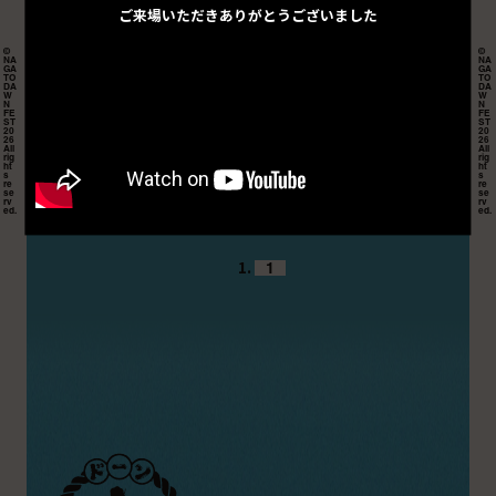
ご来場いただきありがとうございました
©︎
©︎
NA
NA
GA
GA
TO
TO
2026.02.26
DAWNKITCHEN
DA
DA
W
W
N
N
FE
FE
ST
ST
20
20
26
26
All
All
第1弾出演アーティスト発表
rig
rig
ht
ht
s
s
re
re
se
se
rv
rv
ed.
ed.
1